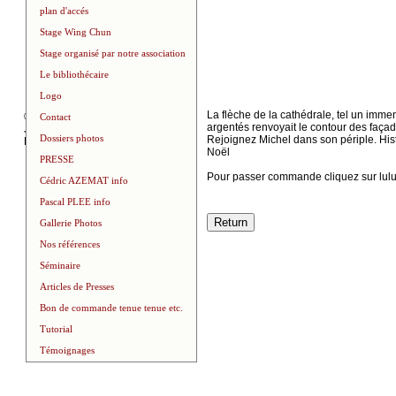
plan d'accés
Stage Wing Chun
Stage organisé par notre association
Le bibliothécaire
Logo
La flèche de la cathédrale, tel un immen
©
2026
Contact
argentés renvoyait le contour des faça
J-luc
Dossiers photos
Rejoignez Michel dans son périple. Histo
FERRER
Noël
PRESSE
Pour passer commande cliquez sur lul
Cédric AZEMAT info
Pascal PLEE info
Gallerie Photos
Nos références
Séminaire
Articles de Presses
Bon de commande tenue tenue etc.
Tutorial
Témoignages